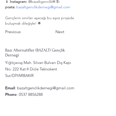
📱 
Instagram:
 @bazaltgenclik✉ 
E-
posta:
bazaltgenclikdernegi@gmail.com
Gençlerin sınırları aşacağı bu eşsiz projede 
buluşmak dileğiyle! 🌟
Previous
Next
Bazı Alternatifler (BAZALT) Gençlik
Derneği
Yiğitçavuş Mah. Silvan Bulvarı Dış Kapı
No: 222 Kat:4 Dicle Teknokent
Sur/DİYARBAKIR
Email
:
bazaltgenclikdernegi@gmail.com
Phone
:
0537 8856288