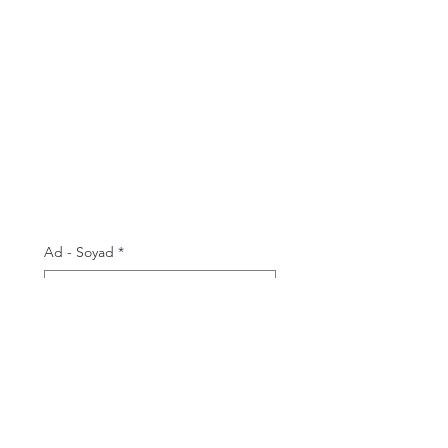
Ad - Soyad
*
Telefon
E-posta
*