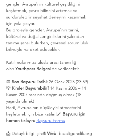
gençler Avrupa’nın kültürel çeşitliliğini 
keşfetmek, çevre bilincini artırmak ve 
sürdürülebilir seyahat deneyimi kazanmak 
için yola çıkıyor.
Bu projeyle gençler, Avrupa’nın tarihi, 
kültürel ve doğal zenginliklerini yakından 
tanıma şansı bulurken, çevresel sorumluluk 
bilinciyle hareket edecekler. 
Katılımcılarımıza uluslararası tanınırlığı 
olan 
Youthpass Belgesi
 de verilecektir.
📅 
Son Başvuru Tarihi:
 26 Ocak 2025 (23:59)
💡 
Kimler Başvurabilir?
 14 Kasım 2006 – 14 
Kasım 2007 arasında doğmuş olmak (18 
yaşında olmak)
Hadi, Avrupa’nın büyüleyici atmosferini 
keşfetmek için bize katılın!🔗 
Başvuru için 
hemen tıklayın:
Başvuru Formu
📩 Detaylı bilgi için:🌐 
Web:
 bazaltgenclik.org