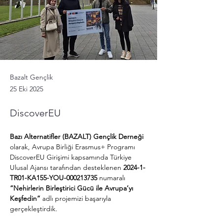
Bazalt Gençlik
25 Eki 2025
DiscoverEU
Bazı Alternatifler (BAZALT) Gençlik Derneği
olarak, Avrupa Birliği Erasmus+ Programı 
DiscoverEU Girişimi kapsamında Türkiye 
Ulusal Ajansı tarafından desteklenen 
2024-1-
TR01-KA155-YOU-000213735
 numaralı 
“Nehirlerin Birleştirici Gücü ile Avrupa’yı 
Keşfedin”
 adlı projemizi başarıyla 
gerçekleştirdik.