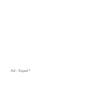
Ad - Soyad
*
Telefon
E-posta
*