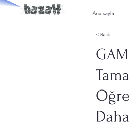
Ana sayfa
< Back
GAM
Tama
Öğre
Daha