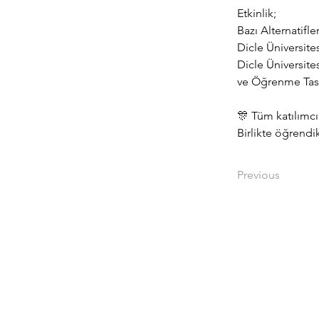
Etkinlik;
Bazı Alternatifl
Dicle Üniversites
Dicle Üniversite
ve Öğrenme Tasarı
🎊 Tüm katılımc
Birlikte öğrendik
Previous