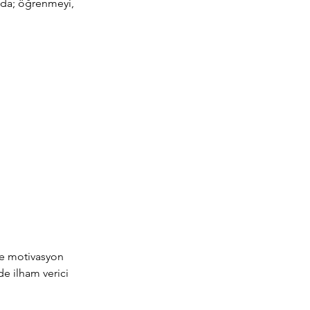
nda; öğrenmeyi, 
ve motivasyon 
e ilham verici 