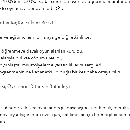
aat 11.00’den 16.00’ya kadar süren bu oyun ve öğrenme maratonu
likte oynamayı deneyimledi. 🎲🚀
lenler, Kalıcı İzler Bıraktı
 ve eğitimcilerin bir araya geldiği etkinlikte:
öğrenmeye dayalı oyun alanları kuruldu,
larıyla birlikte çözüm üretildi,
oyunlaştırılmış atölyelerde yaratıcılıklarını sergiledi,
öğrenmenin ne kadar etkili olduğu bir kez daha ortaya çıktı.
isi, Oyunların Ritmiyle Bütünleşti
 sahnede yalnızca oyunlar değil; dayanışma, üretkenlik, merak 
eyi oyunlaştıran bu özel gün, katılımcılar için hem eğitici hem d
du.