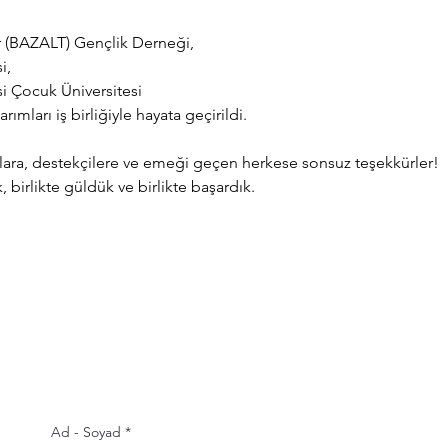
er (BAZALT) Gençlik Derneği,
i,
si Çocuk Üniversitesi
mları iş birliğiyle hayata geçirildi.
ılara, destekçilere ve emeği geçen herkese sonsuz teşekkürler!
, birlikte güldük ve birlikte başardık.
Ad - Soyad
*