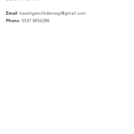
Email
:
bazaltgenclikdernegi@gmail.com
Phone
:
0537 8856288
Ad - Soyad
*