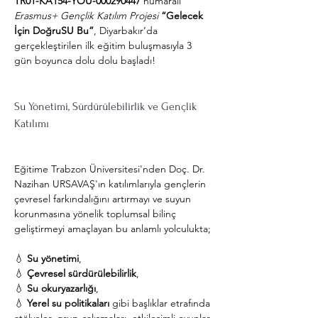
TR01-KA154-YOU-000290447
 numaralı 
Erasmus+ Gençlik Katılım Projesi
“Gelecek 
İçin DoğruSU Bu”
, Diyarbakır’da 
gerçekleştirilen ilk eğitim buluşmasıyla 3 
gün boyunca dolu dolu başladı!
Su Yönetimi, Sürdürülebilirlik ve Gençlik 
Katılımı
Eğitime Trabzon Üniversitesi'nden Doç. Dr. 
Nazihan URSAVAŞ'ın katılımlarıyla gençlerin 
çevresel farkındalığını artırmayı ve suyun 
korunmasına yönelik toplumsal bilinç 
geliştirmeyi amaçlayan bu anlamlı yolculukta;
💧 
Su yönetimi
,
💧 
Çevresel sürdürülebilirlik
,
💧 
Su okuryazarlığı
,
💧 
Yerel su politikaları
 gibi başlıklar etrafında 