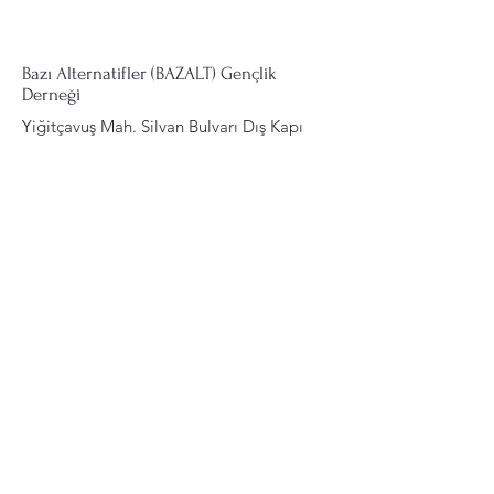
Bazı Alternatifler (BAZALT) Gençlik
Derneği
Yiğitçavuş Mah. Silvan Bulvarı Dış Kapı
No: 222 Kat:4 Dicle Teknokent
Sur/DİYARBAKIR
Email
:
bazaltgenclikdernegi@gmail.com
Phone
:
0537 8856288